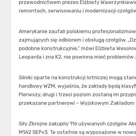
przewodnictwem prezes Elżbiety Wawrzynkiewicz
remontach, serwisowaniu i modernizacji czołgów
Amerykanie zaufali polskiemu profesjonalizmow
zajmujących się odbiorem i obsługą czołgów. „Dz
podobne konstrukcyjnie,” mówi Elżbieta Wesołow
Leoparda i zna K2, nie powinna mieć problemów
Silniki oparte na konstrukcji lotniczej mogą st
handlowy WZM, wyjaśnia, że zakłady będą klasyf
Pierwszy, drugi i trzeci poziom zostaną im prz
przekazane partnerowi – Wojskowym Zakładom 
Siły Zbrojne zakupiły 116 używanych czołgów A
M1A2 SEPv3. Te ostatnie są wyposażone w nowo