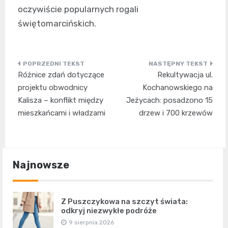
oczywiście popularnych rogali
świętomarcińskich.
Nawigacja
Różnice zdań dotyczące
Rekultywacja ul.
wpisu
projektu obwodnicy
Kochanowskiego na
Kalisza – konflikt między
Jeżycach: posadzono 15
mieszkańcami i władzami
drzew i 700 krzewów
Najnowsze
Z Puszczykowa na szczyt świata:
odkryj niezwykłe podróże
9 sierpnia 2026