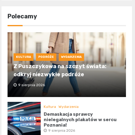
Polecamy
KULTURA
PODRÓŻE
WYDARZENIA
Z Puszczykowa na szczyt świata:
odkryj niezwykłe podróże
9 sierpnia 2026
Kultura
Wydarzenia
Demaskacja sprawcy
nielegalnych plakatów w sercu
Poznania!
9 sierpnia 2026