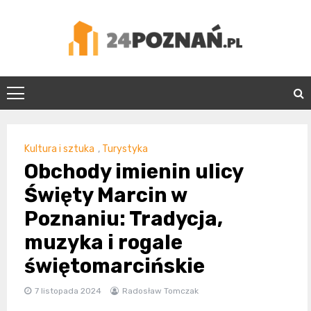
Skip
to
content
24Poznań.pl
Kultura i sztuka
,
Turystyka
Obchody imienin ulicy
Święty Marcin w
Poznaniu: Tradycja,
muzyka i rogale
świętomarcińskie
7 listopada 2024
Radosław Tomczak