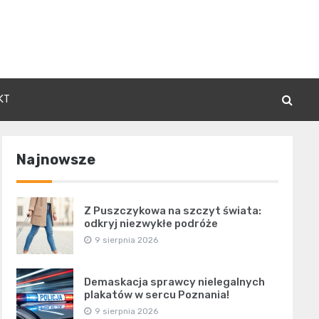
KT
Najnowsze
Z Puszczykowa na szczyt świata:
odkryj niezwykłe podróże
9 sierpnia 2026
Demaskacja sprawcy nielegalnych
plakatów w sercu Poznania!
9 sierpnia 2026