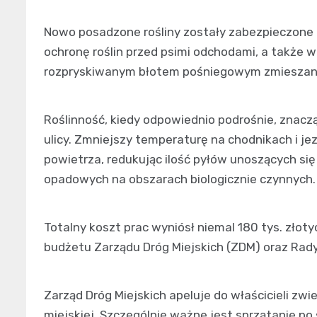
Nowo posadzone rośliny zostały zabezpieczone 
ochronę roślin przed psimi odchodami, a także 
rozpryskiwanym błotem pośniegowym zmieszany
Roślinność, kiedy odpowiednio podrośnie, znacz
ulicy. Zmniejszy temperaturę na chodnikach i je
powietrza, redukując ilość pyłów unoszących si
opadowych na obszarach biologicznie czynnych.
Totalny koszt prac wyniósł niemal 180 tys. złoty
budżetu Zarządu Dróg Miejskich (ZDM) oraz Rady
Zarząd Dróg Miejskich apeluje do właścicieli zw
miejskiej. Szczególnie ważne jest sprzątanie p