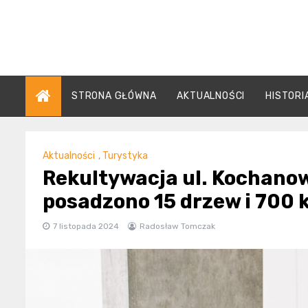
Skip
to
content
STRONA GŁÓWNA
AKTUALNOŚCI
HISTORI
Aktualności
,
Turystyka
Rekultywacja ul. Kochano
posadzono 15 drzew i 700
7 listopada 2024
Radosław Tomczak