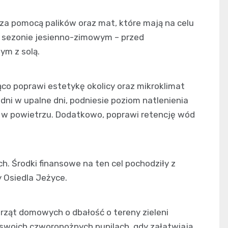
za pomocą palików oraz mat, które mają na celu
w sezonie jesienno-zimowym – przed
m z solą.
ąco poprawi estetykę okolicy oraz mikroklimat
zdni w upalne dni, podniesie poziom natlenienia
ę w powietrzu. Dodatkowo, poprawi retencję wód
ch. Środki finansowe na ten cel pochodziły z
 Osiedla Jeżyce.
ierząt domowych o dbałość o tereny zieleni
o swoich czworonożnych pupilach, gdy załatwiają