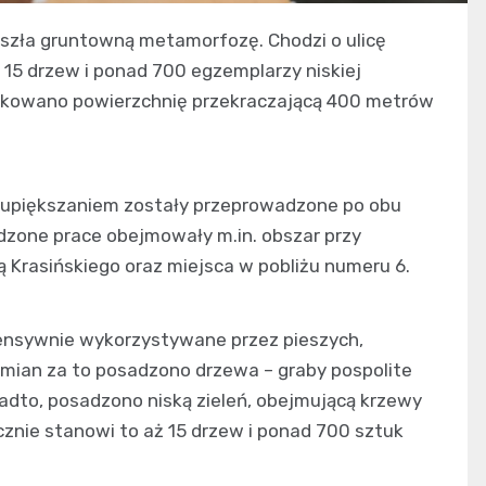
zeszła gruntowną metamorfozę. Chodzi o ulicę
15 drzew i ponad 700 egzemplarzy niskiej
brukowano powierzchnię przekraczającą 400 metrów
i upiększaniem zostały przeprowadzone po obu
dzone prace obejmowały m.in. obszar przy
ą Krasińskiego oraz miejsca w pobliżu numeru 6.
tensywnie wykorzystywane przez pieszych,
amian za to posadzono drzewa – graby pospolite
adto, posadzono niską zieleń, obejmującą krzewy
ącznie stanowi to aż 15 drzew i ponad 700 sztuk