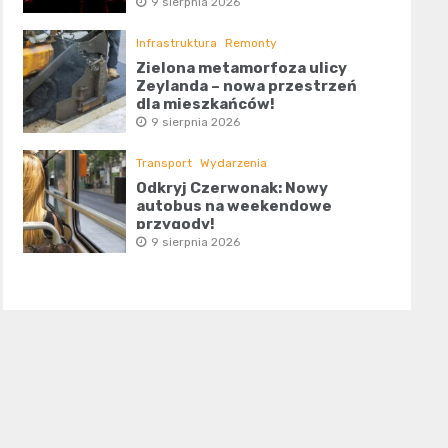
9 sierpnia 2026
Infrastruktura
Remonty
Zielona metamorfoza ulicy
Zeylanda – nowa przestrzeń
dla mieszkańców!
9 sierpnia 2026
Transport
Wydarzenia
Odkryj Czerwonak: Nowy
autobus na weekendowe
przygody!
9 sierpnia 2026