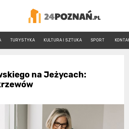
24Poznań.pl
A
TURYSTYKA
KULTURA I SZTUKA
SPORT
KONTA
wskiego na Jeżycach:
 krzewów