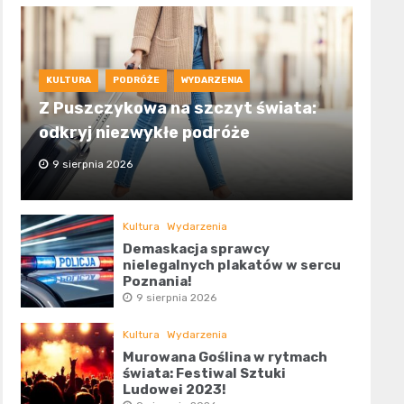
KULTURA
PODRÓŻE
WYDARZENIA
Z Puszczykowa na szczyt świata:
odkryj niezwykłe podróże
9 sierpnia 2026
Kultura
Wydarzenia
Demaskacja sprawcy
nielegalnych plakatów w sercu
Poznania!
9 sierpnia 2026
Kultura
Wydarzenia
Murowana Goślina w rytmach
świata: Festiwal Sztuki
Ludowej 2023!