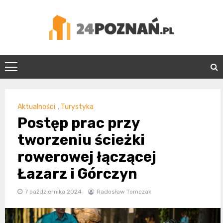
Skip
to
content
24Poznań.pl
Aktualności
,
Turystyka
Postęp prac przy
tworzeniu ścieżki
rowerowej łączącej
Łazarz i Górczyn
7 października 2024
Radosław Tomczak