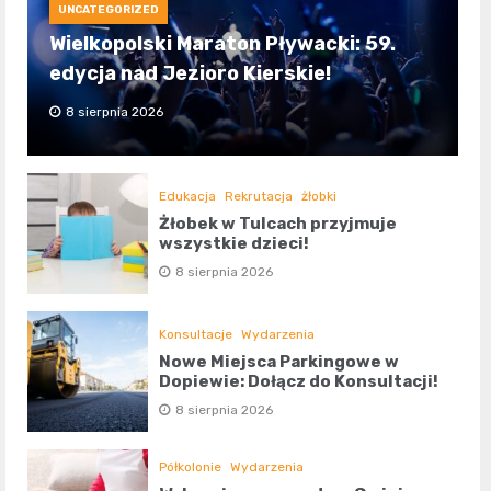
UNCATEGORIZED
Wielkopolski Maraton Pływacki: 59.
edycja nad Jezioro Kierskie!
8 sierpnia 2026
Edukacja
Rekrutacja
żłobki
Żłobek w Tulcach przyjmuje
wszystkie dzieci!
8 sierpnia 2026
Konsultacje
Wydarzenia
Nowe Miejsca Parkingowe w
Dopiewie: Dołącz do Konsultacji!
8 sierpnia 2026
Półkolonie
Wydarzenia