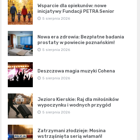
Wsparcie dla opiekunów: nowe
inicjatywy Fundacji PETRA Senior
5 sierpnia 2026
Nowa era zdrowia: Bezpłatne badania
prostaty w powiecie poznańskim!
5 sierpnia 2026
Deszczowa magia muzyki Cohena
5 sierpnia 2026
Jezioro Kierskie: Raj dla miłośników
wypoczynku i wodnych przygód
5 sierpnia 2026
Zatrzymani złodzieje: Mosina
wstrząśnięta serią włamań!