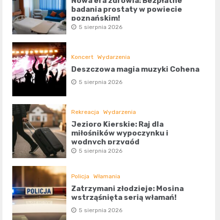
Nowa era zdrowia: Bezpłatne
badania prostaty w powiecie
poznańskim!
5 sierpnia 2026
Koncert
Wydarzenia
Deszczowa magia muzyki Cohena
5 sierpnia 2026
Rekreacja
Wydarzenia
Jezioro Kierskie: Raj dla
miłośników wypoczynku i
wodnych przygód
5 sierpnia 2026
Policja
Włamania
Zatrzymani złodzieje: Mosina
wstrząśnięta serią włamań!
5 sierpnia 2026