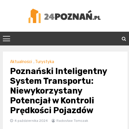
Skip
to
content
24Poznań.pl
Aktualności
,
Turystyka
Poznański Inteligentny
System Transportu:
Niewykorzystany
Potencjał w Kontroli
Prędkości Pojazdów
4 października 2024
Radosław Tomczak