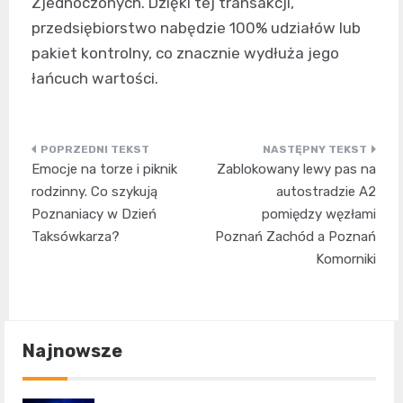
Zjednoczonych. Dzięki tej transakcji,
przedsiębiorstwo nabędzie 100% udziałów lub
pakiet kontrolny, co znacznie wydłuża jego
łańcuch wartości.
Nawigacja
Emocje na torze i piknik
Zablokowany lewy pas na
wpisu
rodzinny. Co szykują
autostradzie A2
Poznaniacy w Dzień
pomiędzy węzłami
Taksówkarza?
Poznań Zachód a Poznań
Komorniki
Najnowsze