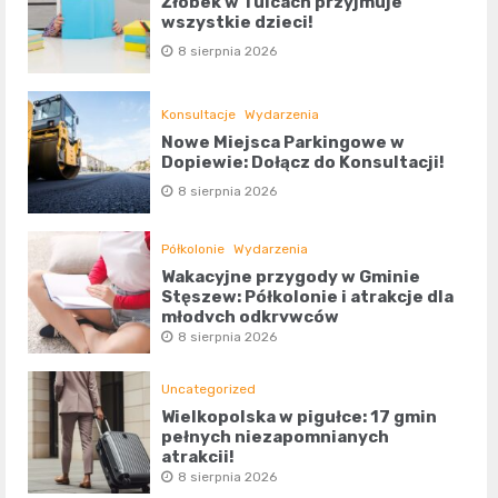
Żłobek w Tulcach przyjmuje
wszystkie dzieci!
8 sierpnia 2026
Konsultacje
Wydarzenia
Nowe Miejsca Parkingowe w
Dopiewie: Dołącz do Konsultacji!
8 sierpnia 2026
Półkolonie
Wydarzenia
Wakacyjne przygody w Gminie
Stęszew: Półkolonie i atrakcje dla
młodych odkrywców
8 sierpnia 2026
Uncategorized
Wielkopolska w pigułce: 17 gmin
pełnych niezapomnianych
atrakcji!
8 sierpnia 2026