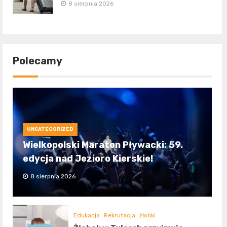
8 sierpnia 2026
Polecamy
UNCATEGORIZED
Wielkopolski Maraton Pływacki: 59.
edycja nad Jezioro Kierskie!
8 sierpnia 2026
Edukacja
Rekrutacja
żłobki