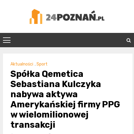
Skip
to
content
24Poznań.pl
Aktualności
,
Sport
Spółka Qemetica
Sebastiana Kulczyka
nabywa aktywa
Amerykańskiej firmy PPG
w wielomilionowej
transakcji