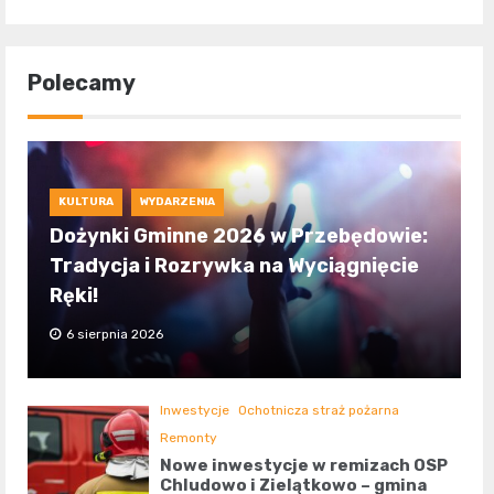
Polecamy
KULTURA
WYDARZENIA
Dożynki Gminne 2026 w Przebędowie:
Tradycja i Rozrywka na Wyciągnięcie
Ręki!
6 sierpnia 2026
Inwestycje
Ochotnicza straż pożarna
Remonty
Nowe inwestycje w remizach OSP
Chludowo i Zielątkowo – gmina