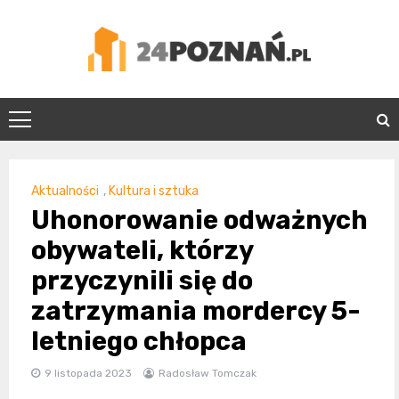
Skip
to
content
24Poznań.pl
Aktualności
,
Kultura i sztuka
Uhonorowanie odważnych
obywateli, którzy
przyczynili się do
zatrzymania mordercy 5-
letniego chłopca
9 listopada 2023
Radosław Tomczak