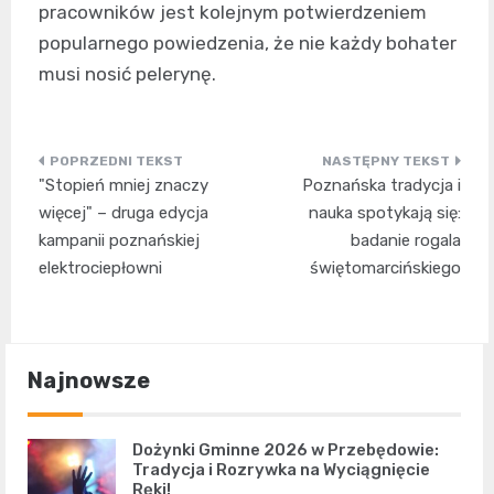
pracowników jest kolejnym potwierdzeniem
popularnego powiedzenia, że nie każdy bohater
musi nosić pelerynę.
Nawigacja
"Stopień mniej znaczy
Poznańska tradycja i
wpisu
więcej" – druga edycja
nauka spotykają się:
kampanii poznańskiej
badanie rogala
elektrociepłowni
świętomarcińskiego
Najnowsze
Dożynki Gminne 2026 w Przebędowie:
Tradycja i Rozrywka na Wyciągnięcie
Ręki!