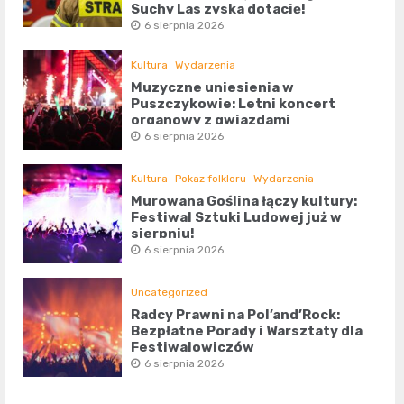
Suchy Las zyska dotację!
6 sierpnia 2026
Kultura
Wydarzenia
Muzyczne uniesienia w
Puszczykowie: Letni koncert
organowy z gwiazdami
6 sierpnia 2026
Kultura
Pokaz folkloru
Wydarzenia
Murowana Goślina łączy kultury:
Festiwal Sztuki Ludowej już w
sierpniu!
6 sierpnia 2026
Uncategorized
Radcy Prawni na Pol’and’Rock:
Bezpłatne Porady i Warsztaty dla
Festiwalowiczów
6 sierpnia 2026