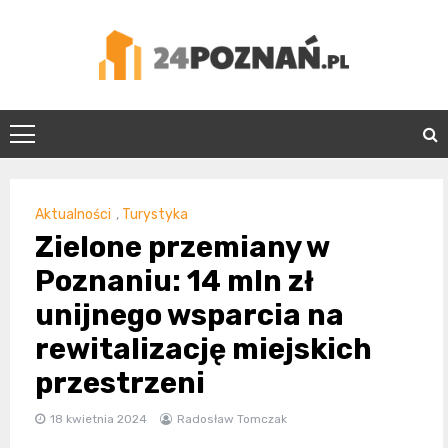
Skip
to
content
24Poznań.pl
Aktualności
,
Turystyka
Zielone przemiany w
Poznaniu: 14 mln zł
unijnego wsparcia na
rewitalizację miejskich
przestrzeni
18 kwietnia 2024
Radosław Tomczak