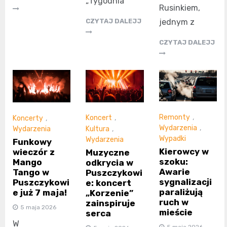
„Tygodnia
Rusinkiem,
jednym z
CZYTAJ DALEJJ
CZYTAJ DALEJJ
Remonty
,
Koncert
,
Koncerty
,
Wydarzenia
,
Kultura
,
Wydarzenia
Wypadki
Wydarzenia
Funkowy
Kierowcy w
wieczór z
Muzyczne
szoku:
Mango
odkrycia w
Awarie
Tango w
Puszczykowi
sygnalizacji
Puszczykowi
e: koncert
paraliżują
e już 7 maja!
„Korzenie”
ruch w
zainspiruje
5 maja 2026
mieście
serca
W