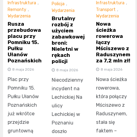
Infrastruktura
,
Infrastruktura
,
Policja
,
Remonty
,
Transport
,
Wydarzenia
Wydarzenia
Wydarzenia
Brutalny
Rusza
Nowa
rozbój z
przebudowa
ścieżka
użyciem
placu przy
rowerowa
zabawkowej
Pomniku 15.
łączy
broni:
Pułku
Mściszewo z
Nieletni w
Ułanów
Raduszynem
rękach
Poznańskich
za 7,2 mln zł!
policji
8 maja 2026
8 maja 2026
8 maja 2026
Plac przy
Nowa ścieżka
Niecodzienny
Pomniku 15.
rowerowa,
incydent na
Pułku Ułanów
która połączy
Lechickiej Na
Poznańskich
Mściszewo z
ulicy
już wkrótce
Raduszynem,
Lechickiej w
przejdzie
stała się
Poznaniu
gruntowną
faktem –
doszło