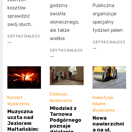
godziny
Publiczna
kosztów
światła
organizuje
sprawdzić
słonecznego,
specjalny
swój słuch.
ale także
tydzień pełen
CZYTAJ DALEJJ
wielkie
CZYTAJ DALEJJ
CZYTAJ DALEJJ
Edukacja
,
Koncert
,
Inwestycje
Wydarzenia
Wydarzenia
lokalne
,
Młodzież z
Wydarzenia
Muzyczna
Tarnowa
uczta nad
Nowa
Podgórnego
Jeziorem
nawierzchni
poznaje
Maltańskim:
a na ul.
działanie