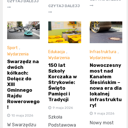
CZYTAJ DALEJJ
CZYTAJ DALEJJ
Sport
,
Edukacja
,
Infrastruktura
,
Wydarzenia
Wydarzenia
Wydarzenia
Swarzędz na
150 lat
Nowoczesny
dwóch
Szkoły
most nad
kółkach:
Korczaka w
Kanałem
Dołącz do
Strykowie:
Ślesińskim –
XIII
Święto
nowa era dla
Gminnego
Pamięci i
lokalnej
Rajdu
Tradycji
infrastruktu
Rowerowego
ry!
!
9 maja 2026
9 maja 2026
10 maja 2026
Szkoła
Nowy most
W Swarzędzu
Podstawowa