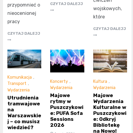
ćwiczeń
CZYTAJ DALEJJ
przypomnieć o
wojskowych,
nieocenionej
które
pracy
CZYTAJ DALEJJ
CZYTAJ DALEJJ
Komunikacja
,
Koncerty
,
Kultura
,
Transport
,
Wydarzenia
Wydarzenia
Wydarzenia
Majowe
Majowe
Utrudnienia
rytmy w
Wydarzenia
tramwajowe
Puszczykowi
Kulturalne w
na
e: PUFA Sofa
Puszczykowi
Warszawskie
Sessions
e: Odkryj
j – co musisz
2026
Bibliotekę
wiedzieć?
na Nowo!