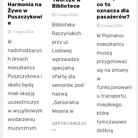
Harmonia na
co to
Bibliotece
Żywo w
oznacza dla
7 maja 2026
Puszczykowi
pasażerów?
e
Biblioteka
6 maja 2026
7 maja 2026
Raczyńskich
W Poznaniu
W
przy ul.
mieszkańcy
nadchodzącyc
Lodowej
muszą
h dniach
wprowadza
przygotować
mieszkańcy
specjalną
się na zmiany
Puszczykowa i
ofertę dla
w
okolic będą
seniorów, pod
funkcjonowani
mieli okazję
nazwą
u transportu
uczestniczyć
„Senioralna
miejskiego,
w wyjątkowym
Wiosna w
które
wydarzeniu
tymczasowo
CZYTAJ DALEJJ
muzycznym.
dotkną