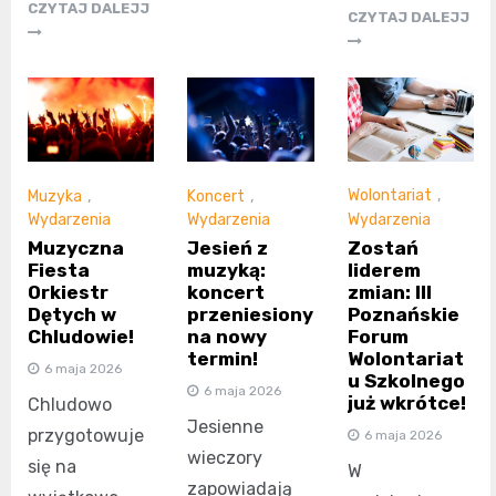
CZYTAJ DALEJJ
CZYTAJ DALEJJ
Wolontariat
,
Muzyka
,
Koncert
,
Wydarzenia
Wydarzenia
Wydarzenia
Zostań
Muzyczna
Jesień z
liderem
Fiesta
muzyką:
zmian: III
Orkiestr
koncert
Poznańskie
Dętych w
przeniesiony
Forum
Chludowie!
na nowy
Wolontariat
termin!
6 maja 2026
u Szkolnego
6 maja 2026
już wkrótce!
Chludowo
Jesienne
przygotowuje
6 maja 2026
wieczory
się na
W
zapowiadają