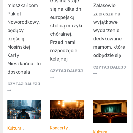
Goślina staje
mieszkańcom
Zalasewie
się na kilka dni
Pakiet
zaprasza na
europejską
Noworodkowy,
wyjątkowe
stolicą muzyki
będący
wydarzenie
chóralnej.
częścią
dedykowane
Przed nami
Mosińskiej
mamom, które
rozpoczęcie
Karty
odbędzie się
kolejnej
Mieszkańca. To
CZYTAJ DALEJJ
CZYTAJ DALEJJ
doskonała
CZYTAJ DALEJJ
Koncerty
,
Kultura
,
Kultura
,