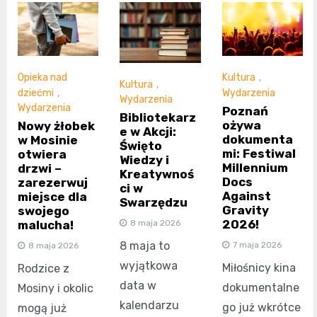
Opieka nad
Kultura
,
Kultura
,
dziećmi
,
Wydarzenia
Wydarzenia
Wydarzenia
Poznań
Bibliotekarz
ożywa
Nowy żłobek
e w Akcji:
dokumenta
w Mosinie
Święto
mi: Festiwal
otwiera
Wiedzy i
Millennium
drzwi –
Kreatywnoś
Docs
zarezerwuj
ci w
Against
miejsce dla
Swarzędzu
Gravity
swojego
2026!
malucha!
8 maja 2026
8 maja to
7 maja 2026
8 maja 2026
wyjątkowa
Miłośnicy kina
Rodzice z
data w
dokumentalne
Mosiny i okolic
kalendarzu
go już wkrótce
mogą już