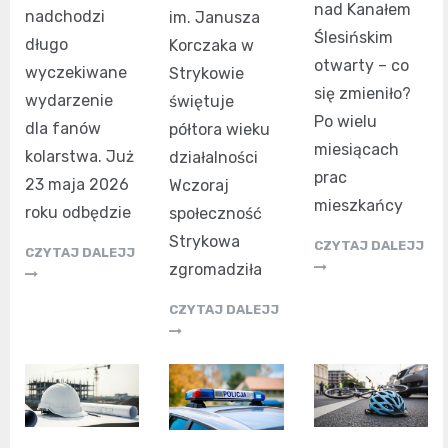
nad Kanałem
nadchodzi
im. Janusza
Ślesińskim
długo
Korczaka w
otwarty – co
wyczekiwane
Strykowie
się zmieniło?
wydarzenie
świętuje
Po wielu
dla fanów
półtora wieku
miesiącach
kolarstwa. Już
działalności
prac
23 maja 2026
Wczoraj
mieszkańcy
roku odbędzie
społeczność
Strykowa
CZYTAJ DALEJJ
CZYTAJ DALEJJ
zgromadziła
CZYTAJ DALEJJ