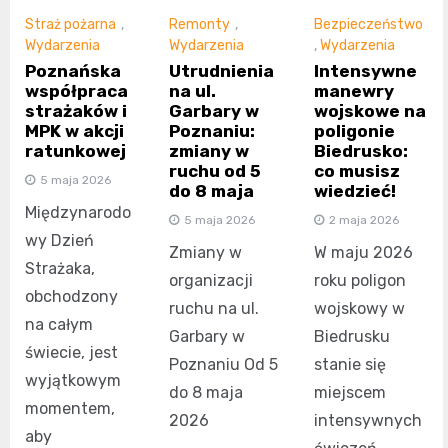
Straż pożarna
,
Remonty
,
Bezpieczeństwo
Wydarzenia
Wydarzenia
,
Wydarzenia
Poznańska
Utrudnienia
Intensywne
współpraca
na ul.
manewry
strażaków i
Garbary w
wojskowe na
MPK w akcji
Poznaniu:
poligonie
ratunkowej
zmiany w
Biedrusko:
ruchu od 5
co musisz
5 maja 2026
do 8 maja
wiedzieć!
Międzynarodo
5 maja 2026
2 maja 2026
wy Dzień
Zmiany w
W maju 2026
Strażaka,
organizacji
roku poligon
obchodzony
ruchu na ul.
wojskowy w
na całym
Garbary w
Biedrusku
świecie, jest
Poznaniu Od 5
stanie się
wyjątkowym
do 8 maja
miejscem
momentem,
2026
intensywnych
aby