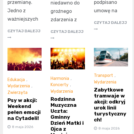
przemianę.
podpisano
niedawno do
Jedno z
umowę na
groźnego
ważniejszych
zdarzenia z
CZYTAJ DALEJJ
CZYTAJ DALEJJ
CZYTAJ DALEJJ
Transport
,
Harmonia
,
Edukacja
,
Wydarzenia
Koncerty
,
Wydarzenia
,
Zabytkowe
Wydarzenia
Zwierzęta
tramwaje w
Rodzinna
Psy w akcji:
akcji: odkryj
Muzyczna
Weekend
urok linii
Uczta:
pełen emocji
turystyczny
Gminny
na Cytadeli!
ch!
Dzień Matki i
8 maja 2026
Ojca z
8 maja 2026