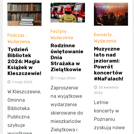
Festyny
,
Koncerty
,
Podczas
,
Wydarzenia
Wydarzenia
Wydarzenia
Rodzinne
Muzyczne
Tydzień
świętowanie
lato nad
Bibliotek
Dnia
jeziorami:
2026: Magia
Strażaka w
Powrót
Książek w
Zielątkowie
koncertów
Kleszczewie!
#NaFalach!
1 maja 2026
1 maja 2026
Zaproszenie
30 kwietnia
W Kleszczewie,
2026
na wyjątkowe
Gminna
Letnie
wydarzenie
Biblioteka
koncerty w
skierowane do
Publiczna
Poznaniu
mieszkańców
szykuje
zyskują nowe
Zielątkowa i
wyjątkowe