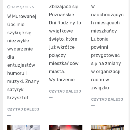
Zbliżające się
W
13 maja 2026
Poznańskie
nadchodzącyc
W Murowanej
Dni Rodziny to
h miesiącach
Goślinie
wyjątkowe
mieszkańcy
szykuje się
święto, które
Lubonia
niezwykłe
już wkrótce
powinni
wydarzenie
połączy
przygotować
dla
mieszkańców
się na zmiany
entuzjastów
miasta.
w organizacji
humoru i
Wydarzenie
ruchu w
muzyki. Znany
związku
satyryk
CZYTAJ DALEJJ
Krzysztof
CZYTAJ DALEJJ
CZYTAJ DALEJJ