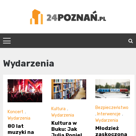
Skip
to
content
24Poznań.pl
Wydarzenia
Bezpieczeństwo
Kultura
,
Koncert
,
,
Interwencje
,
Wydarzenia
Wydarzenia
Wydarzenia
Kultura w
80 lat
Młodzież
Buku: Jak
muzyki na
zaskoczona
Julia Popiel