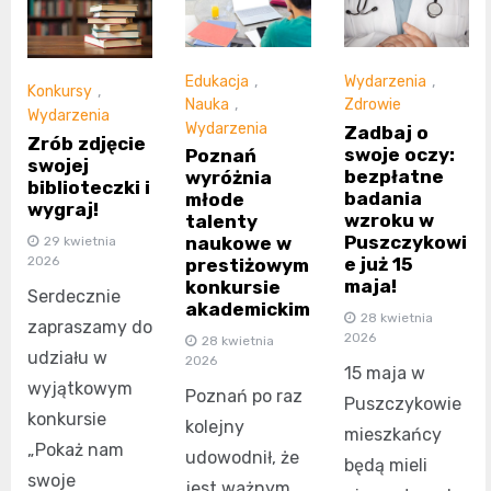
Edukacja
,
Wydarzenia
,
Konkursy
,
Nauka
,
Zdrowie
Wydarzenia
Wydarzenia
Zadbaj o
Zrób zdjęcie
swoje oczy:
Poznań
swojej
bezpłatne
wyróżnia
biblioteczki i
badania
młode
wygraj!
wzroku w
talenty
Puszczykowi
naukowe w
29 kwietnia
2026
e już 15
prestiżowym
maja!
konkursie
Serdecznie
akademickim
28 kwietnia
zapraszamy do
2026
28 kwietnia
udziału w
2026
15 maja w
wyjątkowym
Poznań po raz
Puszczykowie
konkursie
kolejny
mieszkańcy
„Pokaż nam
udowodnił, że
będą mieli
swoje
jest ważnym