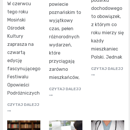
podatku
W czerwcu
powiecie
dochodowego
tego roku
poznańskim to
to obowiązek,
Mosiński
wyjątkowy
z którym co
Ośrodek
czas, pełen
roku mierzy się
Kultury
różnorodnych
każdy
zaprasza na
wydarzeń,
mieszkaniec
czwartą
które
Polski. Jednak
edycję
przyciągają
fascynującego
CZYTAJ DALEJJ
zarówno
Festiwalu
mieszkańców,
Opowieści
CZYTAJ DALEJJ
Podróżniczych
CZYTAJ DALEJJ