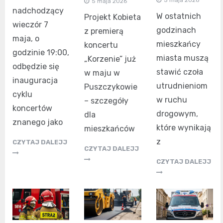
5 maja 2026
5 maja 2026
nadchodzący
W ostatnich
Projekt Kobieta
wieczór 7
godzinach
z premierą
maja, o
mieszkańcy
koncertu
godzinie 19:00,
miasta muszą
„Korzenie” już
odbędzie się
stawić czoła
w maju w
inauguracja
utrudnieniom
Puszczykowie
cyklu
w ruchu
– szczegóły
koncertów
drogowym,
dla
znanego jako
które wynikają
mieszkańców
z
CZYTAJ DALEJJ
CZYTAJ DALEJJ
CZYTAJ DALEJJ