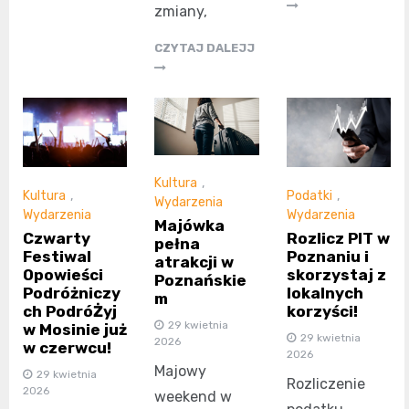
zmiany,
CZYTAJ DALEJJ
Kultura
,
Kultura
,
Podatki
,
Wydarzenia
Wydarzenia
Wydarzenia
Majówka
Czwarty
Rozlicz PIT w
pełna
Festiwal
Poznaniu i
atrakcji w
Opowieści
skorzystaj z
Poznańskie
Podróżniczy
lokalnych
m
ch PodróŻyj
korzyści!
29 kwietnia
w Mosinie już
29 kwietnia
2026
w czerwcu!
2026
Majowy
29 kwietnia
Rozliczenie
2026
weekend w