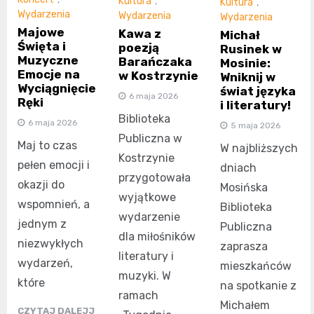
Kultura
,
Kultura
,
Wydarzenia
Wydarzenia
Wydarzenia
Majowe
Kawa z
Michał
Święta i
poezją
Rusinek w
Muzyczne
Barańczaka
Mosinie:
Emocje na
w Kostrzynie
Wniknij w
Wyciągnięcie
świat języka
6 maja 2026
Ręki
i literatury!
Biblioteka
6 maja 2026
5 maja 2026
Publiczna w
Maj to czas
W najbliższych
Kostrzynie
pełen emocji i
dniach
przygotowała
okazji do
Mosińska
wyjątkowe
wspomnień, a
Biblioteka
wydarzenie
jednym z
Publiczna
dla miłośników
niezwykłych
zaprasza
literatury i
wydarzeń,
mieszkańców
muzyki. W
które
na spotkanie z
ramach
Michałem
CZYTAJ DALEJJ