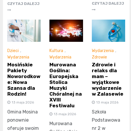
CZYTAJ DALEJJ
CZYTAJ DALEJJ
Dzieci
,
Kultura
,
Wydarzenia
,
Wydarzenia
Wydarzenia
Zdrowie
Mosińskie
Murowana
Zdrowie i
Pakiety
Goślina:
relaks dla
Noworodkow
Europejska
mam –
e: Nowa
Stolica
wyjątkowe
Szansa dla
Muzyki
wydarzenie
Rodzin!
Chóralnej na
w Zalasewie
XVIII
13 maja 2026
13 maja 2026
Festiwalu
Gmina Mosina
Szkoła
13 maja 2026
ponownie
Podstawowa
Murowana
oferuje swoim
nr 2 w