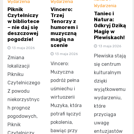
Wydarzenia
Wydarzenia
Wydarzenia
Vincero:
Piknik
Taniec i
Trzej
Czytelniczy
Natura:
Tenorzy z
w bibliotece
Odkryj Dziką
humorem i
– nie daj się
Magię w
muzyczną
deszczowej
Plewiskach!
magią na
pogodzie!
scenie
13 maja 2026
13 maja 2026
13 maja 2026
Plewiska stają
Zmiana
Vincero:
się centrum
lokalizacji
Muzyczna
kulturalnym
Pikniku
podróż pełna
dzięki
Czytelniczego
uśmiechu i
wyjątkowemu
Z powodu
wirtuozerii
wydarzeniu,
niekorzystnyc
Muzyka, która
które
h prognoz
potrafi łączyć
przyciąga
pogodowych,
pokolenia,
uwagę
Piknik
bawiąc przy
entuzjastów
Czytelniczy