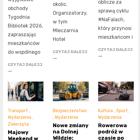
oblicze za
okolic.
obchody
sprawą cyklu
Organizatorzy,
Tygodnia
#NaFalach,
w tym
Bibliotek 2026,
który przynosi
Mleczarnia
zapraszając
mieszkańcom i
Hotel
mieszkańców
CZYTAJ DALEJJ
do wspólnego
CZYTAJ DALEJJ
CZYTAJ DALEJJ
Transport
,
Bezpieczeństwo
Kultura
,
Sport
,
Wydarzenia
,
,
Wydarzenia
Wydarzenia
Zwierzęta
Nowe zmiany
Rowerowa
na Dolnej
podróż w
Majowy
Wildzie:
czasie po
Weekend w