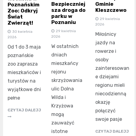
Bezpieczniej
Gminie
Poznańskim
sza droga do
Kleszczewo
Zoo: Odkryj
parku w
Świat
29 kwietnia
Poznaniu
Zwierząt!
2026
29 kwietnia
30 kwietnia
Miłośnicy
2026
2026
jazdy na
W ostatnich
Od 1 do 3 maja
rowerze i
dniach
poznańskie
osoby
mieszkańcy
zoo zaprasza
zainteresowan
rejonu
mieszkańców i
e dziejami
skrzyżowania
turystów na
regionu mieli
ulic Dolna
wyjątkowe dni
niecodzienną
Wilda i
pełne
okazję
Krzyżowa
CZYTAJ DALEJJ
połączyć
mogą
swoje pasje
zauważyć
istotne
CZYTAJ DALEJJ