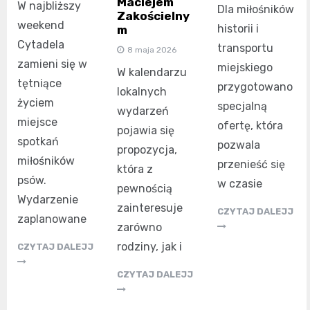
Maciejem
W najbliższy
Dla miłośników
Zakościelny
weekend
historii i
m
Cytadela
transportu
8 maja 2026
zamieni się w
miejskiego
W kalendarzu
tętniące
przygotowano
lokalnych
życiem
specjalną
wydarzeń
miejsce
ofertę, która
pojawia się
spotkań
pozwala
propozycja,
miłośników
przenieść się
która z
psów.
w czasie
pewnością
Wydarzenie
zainteresuje
CZYTAJ DALEJJ
zaplanowane
zarówno
rodziny, jak i
CZYTAJ DALEJJ
CZYTAJ DALEJJ