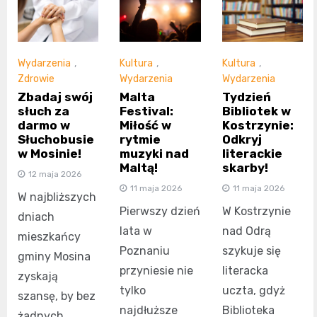
Wydarzenia
,
Kultura
,
Kultura
,
Zdrowie
Wydarzenia
Wydarzenia
Zbadaj swój
Malta
Tydzień
słuch za
Festival:
Bibliotek w
darmo w
Miłość w
Kostrzynie:
Słuchobusie
rytmie
Odkryj
w Mosinie!
muzyki nad
literackie
Maltą!
skarby!
12 maja 2026
11 maja 2026
11 maja 2026
W najbliższych
Pierwszy dzień
W Kostrzynie
dniach
lata w
nad Odrą
mieszkańcy
Poznaniu
szykuje się
gminy Mosina
przyniesie nie
literacka
zyskają
tylko
uczta, gdyż
szansę, by bez
najdłuższe
Biblioteka
żadnych