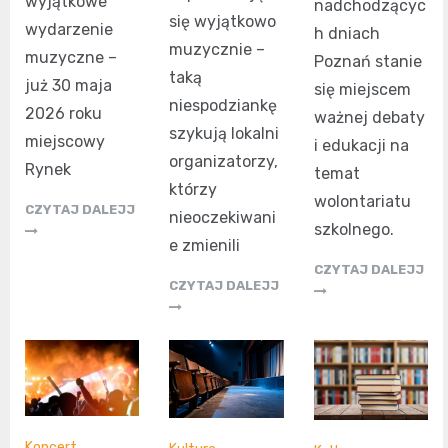
wyjątkowe
nadchodzącyc
się wyjątkowo
wydarzenie
h dniach
muzycznie –
muzyczne –
Poznań stanie
taką
już 30 maja
się miejscem
niespodziankę
2026 roku
ważnej debaty
szykują lokalni
miejscowy
i edukacji na
organizatorzy,
Rynek
temat
którzy
wolontariatu
CZYTAJ DALEJJ
nieoczekiwani
szkolnego.
e zmienili
CZYTAJ DALEJJ
CZYTAJ DALEJJ
Koncert
,