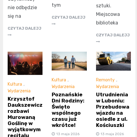
tym
sztuki.
nie odbędzie
Miejscowa
się na
CZYTAJ DALEJJ
biblioteka
CZYTAJ DALEJJ
CZYTAJ DALEJJ
Kultura
,
Remonty
,
Kultura
,
Wydarzenia
Wydarzenia
Wydarzenia
Poznańskie
Utrudnienia
Krzysztof
Dni Rodziny:
w Luboniu:
Daukszewicz
Święto
Przebudowa
rozbawi
wspólnego
wjazdu na
Murowaną
czasu już
osiedle z ul.
Goślinę w
wkrótce!
Kościuszki
wyjątkowym
13 maja 2026
13 maja 2026
recitalu