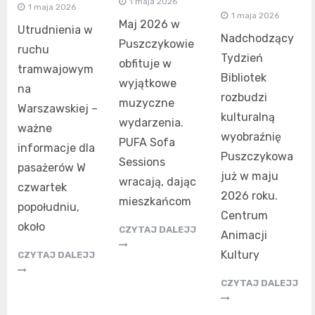
1 maja 2026
1 maja 2026
1 maja 2026
Maj 2026 w
Utrudnienia w
Nadchodzący
Puszczykowie
ruchu
Tydzień
obfituje w
tramwajowym
Bibliotek
wyjątkowe
na
rozbudzi
muzyczne
Warszawskiej –
kulturalną
wydarzenia.
ważne
wyobraźnię
PUFA Sofa
informacje dla
Puszczykowa
Sessions
pasażerów W
już w maju
wracają, dając
czwartek
2026 roku.
mieszkańcom
popołudniu,
Centrum
około
CZYTAJ DALEJJ
Animacji
Kultury
CZYTAJ DALEJJ
CZYTAJ DALEJJ