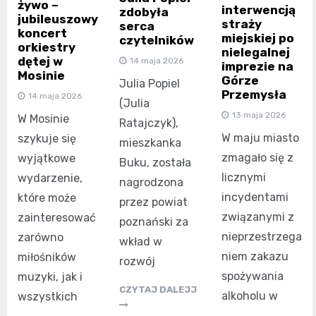
żywo –
interwencją
zdobyła
jubileuszowy
straży
serca
koncert
miejskiej po
czytelników
orkiestry
nielegalnej
dętej w
14 maja 2026
imprezie na
Mosinie
Górze
Julia Popiel
Przemysła
14 maja 2026
(Julia
13 maja 2026
W Mosinie
Ratajczyk),
W maju miasto
szykuje się
mieszkanka
zmagało się z
wyjątkowe
Buku, została
licznymi
wydarzenie,
nagrodzona
incydentami
które może
przez powiat
związanymi z
zainteresować
poznański za
nieprzestrzega
zarówno
wkład w
niem zakazu
miłośników
rozwój
spożywania
muzyki, jak i
CZYTAJ DALEJJ
alkoholu w
wszystkich