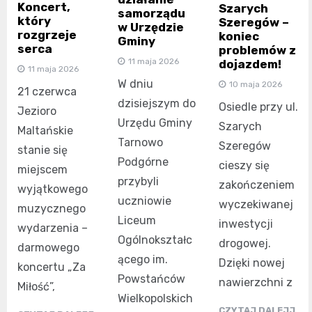
Koncert,
Szarych
samorządu
który
Szeregów –
w Urzędzie
rozgrzeje
koniec
Gminy
serca
problemów z
11 maja 2026
dojazdem!
11 maja 2026
W dniu
10 maja 2026
21 czerwca
dzisiejszym do
Osiedle przy ul.
Jezioro
Urzędu Gminy
Szarych
Maltańskie
Tarnowo
Szeregów
stanie się
Podgórne
cieszy się
miejscem
przybyli
zakończeniem
wyjątkowego
uczniowie
wyczekiwanej
muzycznego
Liceum
inwestycji
wydarzenia –
Ogólnokształc
drogowej.
darmowego
ącego im.
Dzięki nowej
koncertu „Za
Powstańców
nawierzchni z
Miłość”,
Wielkopolskich
CZYTAJ DALEJJ