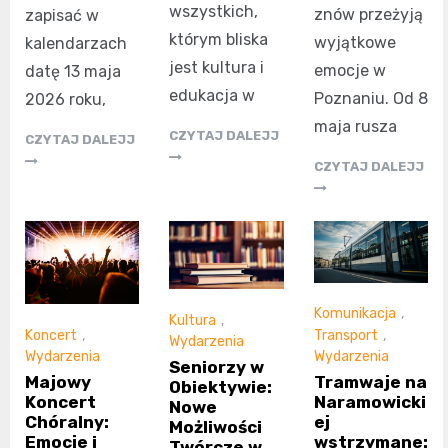
wszystkich,
znów przeżyją
zapisać w
którym bliska
wyjątkowe
kalendarzach
jest kultura i
emocje w
datę 13 maja
edukacja w
Poznaniu. Od 8
2026 roku,
maja rusza
CZYTAJ DALEJJ
CZYTAJ DALEJJ
CZYTAJ DALEJJ
Komunikacja
,
Kultura
,
Koncert
,
Transport
,
Wydarzenia
Wydarzenia
Wydarzenia
Seniorzy w
Majowy
Tramwaje na
Obiektywie:
Koncert
Naramowicki
Nowe
Chóralny:
ej
Możliwości
Emocje i
wstrzymane:
Twórcze w